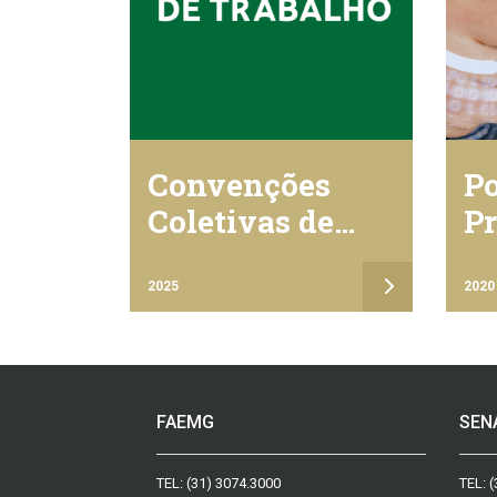
Convenções
Po
Coletivas de
Pr
Trabalho
Pr
Da
2025
2020
S
FAEMG
SEN
TEL:
(31) 3074.3000
TEL:
(