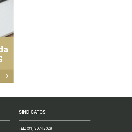
 da
G
SINDICATOS
TEL:
(31) 3074.3028