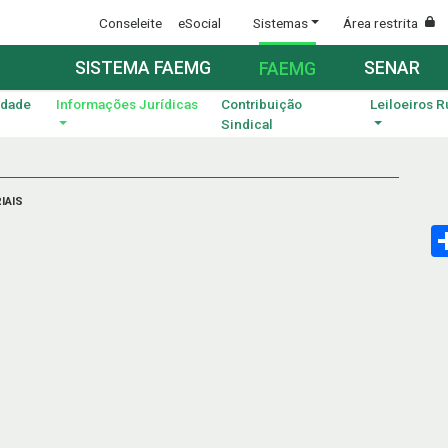
Conseleite
eSocial
Sistemas
Área restrita
SISTEMA FAEMG
SENAR
FAEMG
idade
Informações Jurídicas
Contribuição
Leiloeiros R
Sindical
IAIS