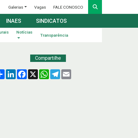
Galerias
Vagas
FALE CONOSCO
INAES
SINDICATOS
urais
Notícias
Transparência
Compartilhe
Compartilhar
LinkedIn
Facebook
X
WhatsApp
Telegram
Email