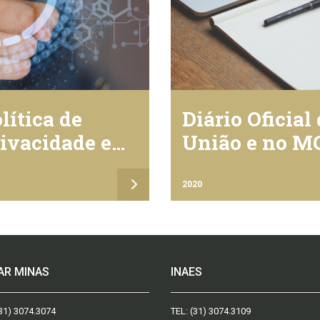
lítica de
Diário Oficial
ivacidade e
União e no M
oteção de
dos Pessoais
2020
istema FAEMG
AR MINAS
INAES
31) 3074.3074
TEL:
(31) 3074.3109