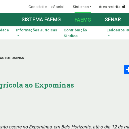
Conseleite
eSocial
Sistemas
Área restrita
SISTEMA FAEMG
SENAR
FAEMG
idade
Informações Jurídicas
Contribuição
Leiloeiros R
Sindical
 AO EXPOMINAS
grícola ao Expominas
ento ocorre no Expominas, em Belo Horizonte, até o dia 12 de m