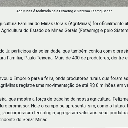
AgriMinas é realizada pela Fetaemg e Sistema Faemg Senar
icultura Familiar de Minas Gerais (AgriMinas) foi oficialmente ab
a Agricultura do Estado de Minas Gerais (Fetaemg) e pelo Sist
do Jr, participou da solenidade, que também contou com o presi
ura Familiar, Paulo Teixeira. Mais de 400 de produtores, dentre 
evou o Empório para a feira, onde produtores rurais que foram 
 AgriMinas registre uma movimentação de até R$ 8 milhões em 
eira, que mostra a força de trabalho da nossa agricultura. Feliz
turo promissor. Hoje o campo se apresenta, sim, como o futuro.
es, já incorporaram tecnologia, agregaram valor aos seus produt
endente do Senar Minas.