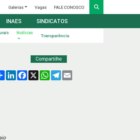
Galerias
Vagas
FALE CONOSCO
INAES
SINDICATOS
urais
Notícias
Transparência
Compartilhe
Compartilhar
LinkedIn
Facebook
X
WhatsApp
Telegram
Email
aio