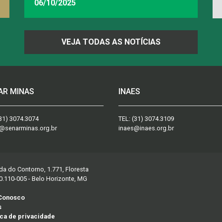
06/10/2025
VEJA TODAS AS NOTÍCIAS
AR MINAS
INAES
31) 3074.3074
TEL:
(31) 3074.3109
@senarminas.org.br
inaes@inaes.org.br
da do Contorno, 1.771, Floresta
0.110-005 - Belo Horizonte, MG
 Conosco
s
ica de privacidade