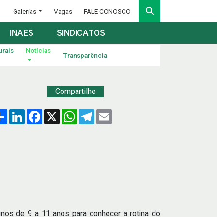
Galerias
Vagas
FALE CONOSCO
INAES
SINDICATOS
urais
Notícias
Transparência
Compartilhe
Compartilhar
LinkedIn
Facebook
X
WhatsApp
Telegram
Email
lunos de 9 a 11 anos para conhecer a rotina do