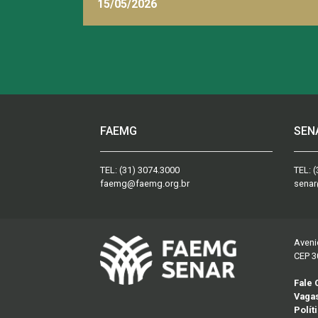
INAES, FAEMG
15/05/2026
FAEMG
SEN
TEL:
(31) 3074.3000
TEL:
(
faemg@faemg.org.br
senar
Aveni
CEP 3
Fale
Vaga
Polít