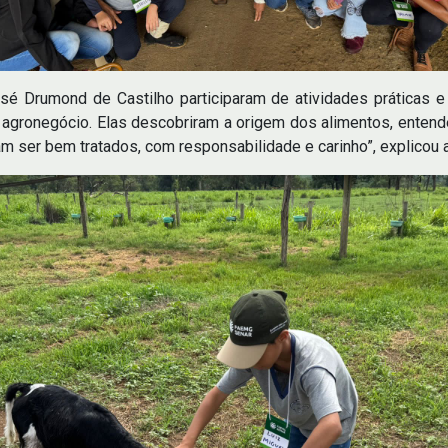
sé Drumond de Castilho participaram de atividades práticas e
 agronegócio. Elas descobriram a origem dos alimentos, entend
sam ser bem tratados, com responsabilidade e carinho”, explicou 