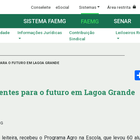
Conseleite
eSocial
Sistemas
Área restrita
SISTEMA FAEMG
SENAR
FAEMG
idade
Informações Jurídicas
Contribuição
Leiloeiros R
Sindical
PARA O FUTURO EM LAGOA GRANDE
mentes para o futuro em Lagoa Grande
MG
 leiteira, recebeu o Programa Agro na Escola, que levou 60 a