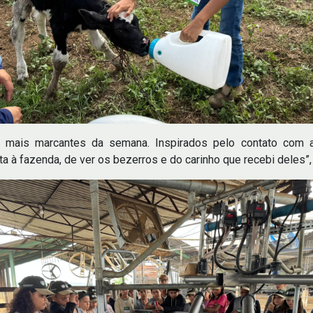
ais marcantes da semana. Inspirados pelo contato com a p
a à fazenda, de ver os bezerros e do carinho que recebi deles”