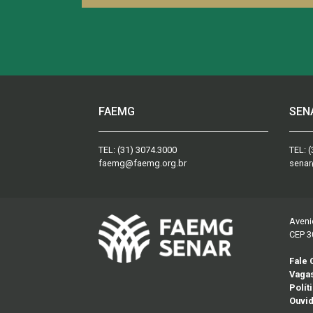
FAEMG
SEN
TEL:
(31) 3074.3000
TEL:
(
faemg@faemg.org.br
senar
Aveni
CEP 3
Fale
Vaga
Polít
Ouvid