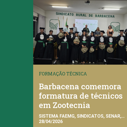
FORMAÇÃO TÉCNICA
Barbacena comemora
formatura de técnicos
em Zootecnia
SISTEMA FAEMG, SINDICATOS, SENAR,
INAES, FAEMG
28/04/2026