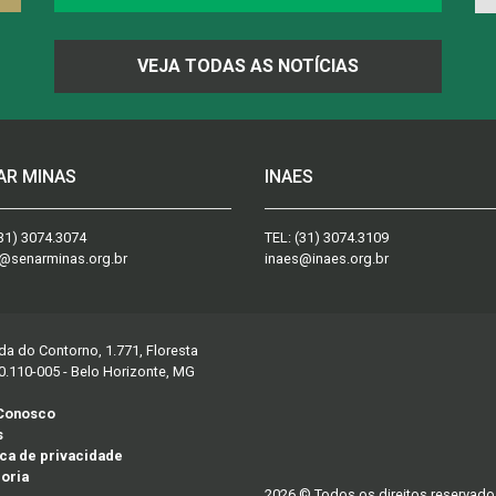
VEJA TODAS AS NOTÍCIAS
AR MINAS
INAES
31) 3074.3074
TEL:
(31) 3074.3109
@senarminas.org.br
inaes@inaes.org.br
da do Contorno, 1.771, Floresta
0.110-005 - Belo Horizonte, MG
 Conosco
s
ica de privacidade
oria
2026 © Todos os direitos reservado