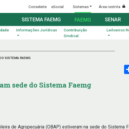
Conseleite
eSocial
Sistemas
Área restrita
SISTEMA FAEMG
SENAR
FAEMG
idade
Informações Jurídicas
Contribuição
Leiloeiros R
Sindical
 DO SISTEMA FAEMG
itam sede do Sistema Faemg
sileira de Agropecuária (OBAP) estiveram na sede do Sistema Fa