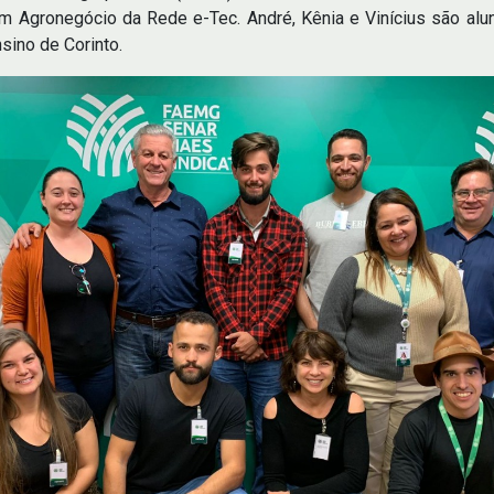
m Agronegócio da Rede e-Tec. André, Kênia e Vinícius são alu
sino de Corinto.