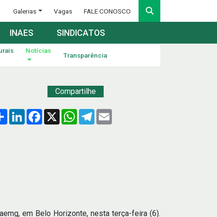
Galerias
Vagas
FALE CONOSCO
INAES
SINDICATOS
urais
Notícias
Transparência
Compartilhe
Compartilhar
LinkedIn
Facebook
X
WhatsApp
Telegram
Email
emg, em Belo Horizonte, nesta terça-feira (6).