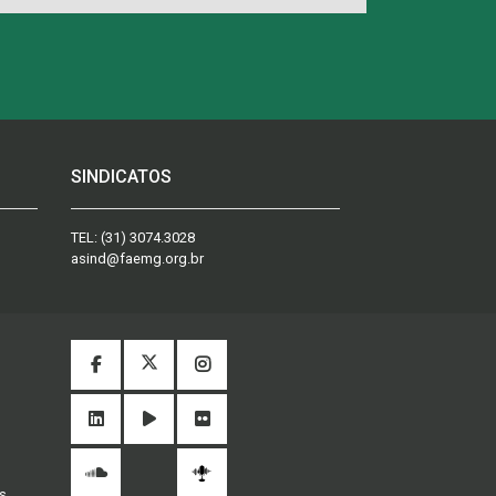
SINDICATOS
TEL:
(31) 3074.3028
asind@faemg.org.br
s.