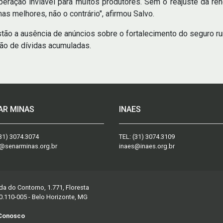
eração inviável para muitos produtores. Sem o reajuste da r
as melhores, não o contrário", afirmou Salvo.
stão a ausência de anúncios sobre o fortalecimento do seguro r
ção de dívidas acumuladas.
AR MINAS
INAES
31) 3074.3074
TEL:
(31) 3074.3109
@senarminas.org.br
inaes@inaes.org.br
da do Contorno, 1.771, Floresta
0.110-005 - Belo Horizonte, MG
 Conosco