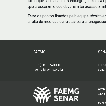
taxas que, somadas aos encargos, tornam a op
que cresceram e que deveriam ter acesso a linh
Entre os pontos listados pela equipe técnica e
a falta de medidas concretas para a renegocia
FAEMG
SEN
TEL:
(31) 3074.3000
TEL:
(
faemg@faemg.org.br
senar
Aveni
CEP 3
Fale