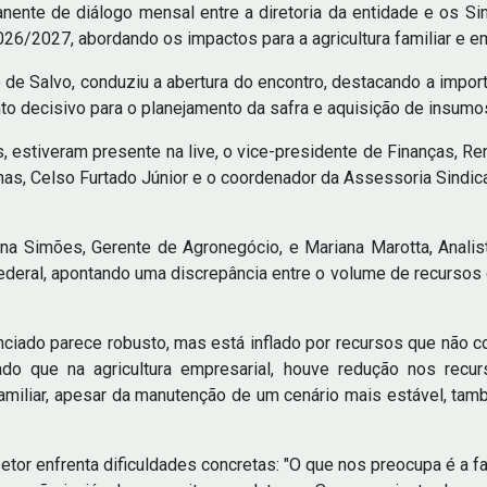
nente de diálogo mensal entre a diretoria da entidade e os Si
026/2027, abordando os impactos para a agricultura familiar e em
de Salvo, conduziu a abertura do encontro, destacando a import
decisivo para o planejamento da safra e aquisição de insumo
, estiveram presente na live, o vice-presidente de Finanças, Ren
nas, Celso Furtado Júnior e o coordenador da Assessoria Sindica
ana Simões, Gerente de Agronegócio, e Mariana Marotta, Analis
deral, apontando uma discrepância entre o volume de recursos di
iado parece robusto, mas está inflado por recursos que não co
cado que na agricultura empresarial, houve redução nos recu
familiar, apesar da manutenção de um cenário mais estável, tam
etor enfrenta dificuldades concretas: "O que nos preocupa é a f