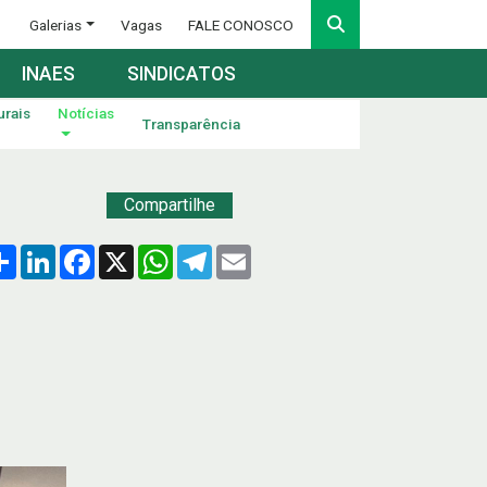
Galerias
Vagas
FALE CONOSCO
INAES
SINDICATOS
urais
Notícias
Transparência
Compartilhe
Compartilhar
LinkedIn
Facebook
X
WhatsApp
Telegram
Email