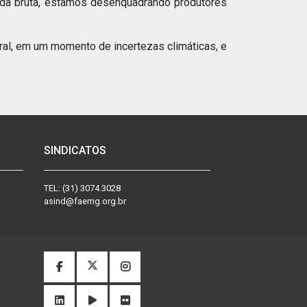
enda bruta, estamos desenquadrando produtores
ural, em um momento de incertezas climáticas, e
SINDICATOS
TEL:
(31) 3074.3028
asind@faemg.org.br