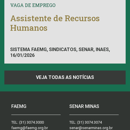
VAGA DE EMPREGO
Assistente de Recursos
Humanos
SISTEMA FAEMG, SINDICATOS, SENAR, INAES,
16/01/2026
FAEMG
VEJA TODAS AS NOTÍCIAS
FAEMG
SENAR MINAS
TEL:
(31) 3074.3000
TEL:
(31) 3074.3074
faemg@faemg.org.br
senar@senarminas.org.br