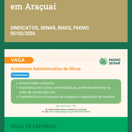
em Araçuaí
SINDICATOS, SENAR, INAES, FAEMG
05/02/2026
VAGA DE EMPREGO