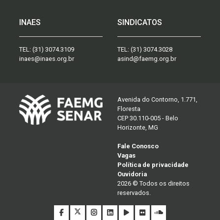
INAES
SINDICATOS
TEL:
(31) 3074.3109
TEL:
(31) 3074.3028
inaes@inaes.org.br
asind@faemg.org.br
Avenida do Contorno, 1.771,
Floresta
CEP 30.110-005 - Belo
Horizonte, MG
Fale Conosco
Vagas
Política de privacidade
Ouvidoria
2026 © Todos os direitos
reservados.