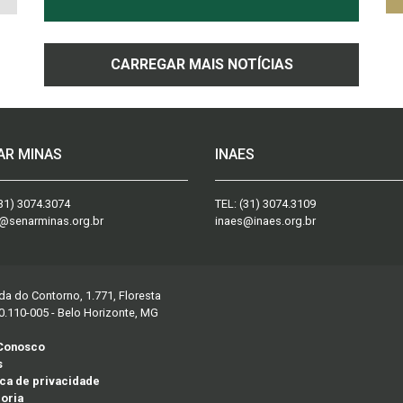
CARREGAR MAIS NOTÍCIAS
AR MINAS
INAES
31) 3074.3074
TEL:
(31) 3074.3109
@senarminas.org.br
inaes@inaes.org.br
da do Contorno, 1.771, Floresta
0.110-005 - Belo Horizonte, MG
 Conosco
s
ica de privacidade
oria