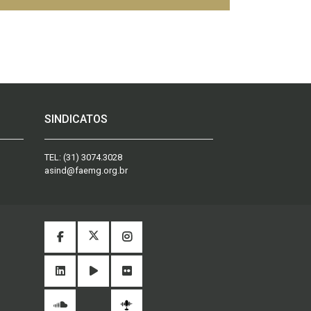
SINDICATOS
TEL:
(31) 3074.3028
asind@faemg.org.br