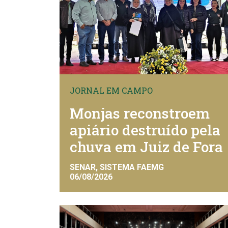
JORNAL EM CAMPO
Monjas reconstroem
apiário destruído pela
chuva em Juiz de Fora
SENAR, SISTEMA FAEMG
06/08/2026