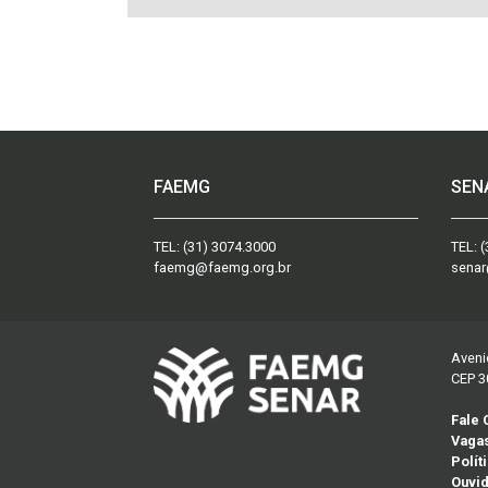
FAEMG
SEN
TEL:
(31) 3074.3000
TEL:
(
faemg@faemg.org.br
senar
Aveni
CEP 3
Fale
Vaga
Polít
Ouvid