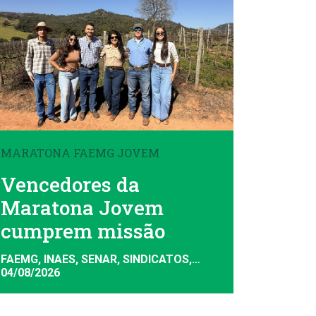
MARATONA FAEMG JOVEM
Vencedores da
Maratona Jovem
cumprem missão
FAEMG, INAES, SENAR, SINDICATOS,
SISTEMA FAEMG
04/08/2026