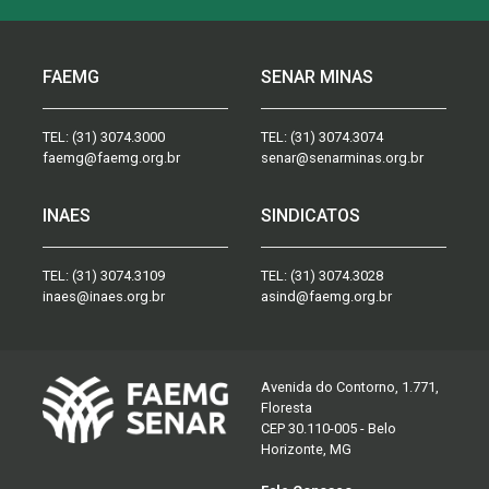
FAEMG
SENAR MINAS
TEL:
(31) 3074.3000
TEL:
(31) 3074.3074
faemg@faemg.org.br
senar@senarminas.org.br
INAES
SINDICATOS
TEL:
(31) 3074.3109
TEL:
(31) 3074.3028
inaes@inaes.org.br
asind@faemg.org.br
Avenida do Contorno, 1.771,
Floresta
CEP 30.110-005 - Belo
Horizonte, MG