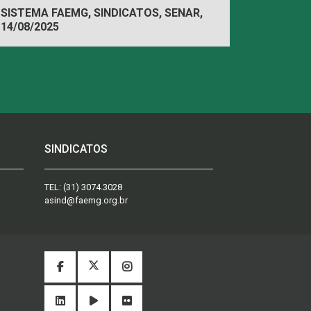
SISTEMA FAEMG, SINDICATOS, SENAR,
14/08/2025
INAES, FAEMG
SINDICATOS
TEL:
(31) 3074.3028
asind@faemg.org.br