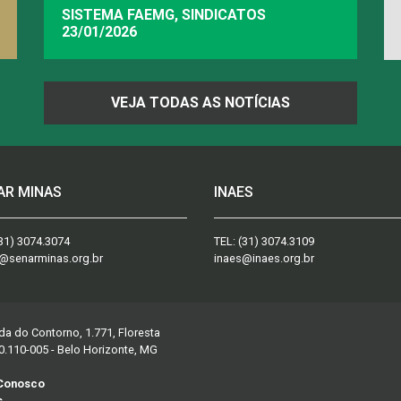
SISTEMA FAEMG, SINDICATOS
23/01/2026
VEJA TODAS AS NOTÍCIAS
AR MINAS
INAES
31) 3074.3074
TEL:
(31) 3074.3109
@senarminas.org.br
inaes@inaes.org.br
da do Contorno, 1.771, Floresta
0.110-005 - Belo Horizonte, MG
 Conosco
s