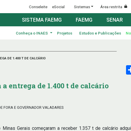
Conseleite
eSocial
Sistemas
Área restrita
SISTEMA FAEMG
FAEMG
SENAR
Conheça o INAES
Projetos
Estudos e Publicações
No
GA DE 1.400 T DE CALCÁRIO
a entrega de 1.400 t de calcário
Z DE FORA E GOVERNADOR VALADARES
de Minas Gerais começaram a receber 1.357 t de calcário adqu