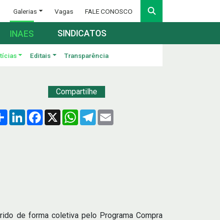
Galerias
Vagas
FALE CONOSCO
SINDICATOS
INAES
tícias
Editais
Transparência
Compartilhe
Compartilhar
LinkedIn
Facebook
X
WhatsApp
Telegram
Email
irido de forma coletiva pelo Programa Compra