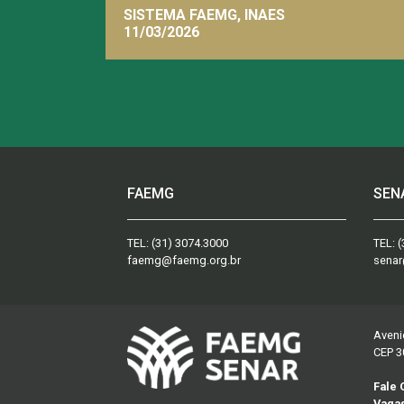
SISTEMA FAEMG, INAES
11/03/2026
FAEMG
SEN
TEL:
(31) 3074.3000
TEL:
(
faemg@faemg.org.br
senar
Aveni
CEP 3
Fale
Vaga