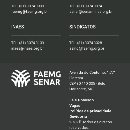
TEL:
(31) 3074.3000
TEL:
(31) 3074.3074
faemg@faemg.org.br
senar@senarminas.org.br
INAES
SINDICATOS
TEL:
(31) 3074.3109
TEL:
(31) 3074.3028
inaes@inaes.org.br
asind@faemg.org.br
Avenida do Contorno, 1.771,
Floresta
CEP 30.110-005 - Belo
Horizonte, MG
Fale Conosco
Vagas
Política de privacidade
Ouvidoria
2026 © Todos os direitos
reservados.