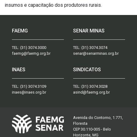
insumos e capacitação dos produtores rurais.
FAEMG
SENAR MINAS
TEL:
(31) 3074.3000
TEL:
(31) 3074.3074
faemg@faemg.org.br
senar@senarminas.org.br
INAES
SINDICATOS
TEL:
(31) 3074.3109
TEL:
(31) 3074.3028
inaes@inaes.org.br
asind@faemg.org.br
Avenida do Contorno, 1.771,
Floresta
CEP 30.110-005 - Belo
Horizonte, MG