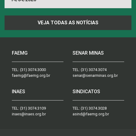
FAEMG
VEJA TODAS AS NOTÍCIAS
FAEMG
SENAR MINAS
TEL:
(31) 3074.3000
TEL:
(31) 3074.3074
faemg@faemg.org.br
senar@senarminas.org.br
INAES
SINDICATOS
TEL:
(31) 3074.3109
TEL:
(31) 3074.3028
inaes@inaes.org.br
asind@faemg.org.br