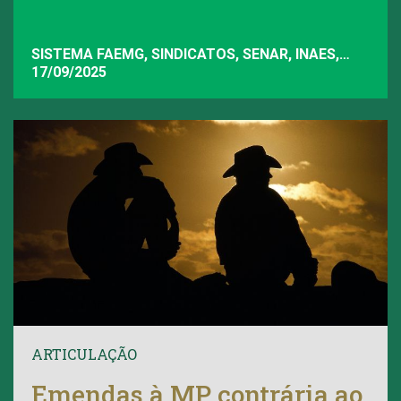
SISTEMA FAEMG, SINDICATOS, SENAR, INAES,
FAEMG
17/09/2025
ARTICULAÇÃO
Emendas à MP contrária ao