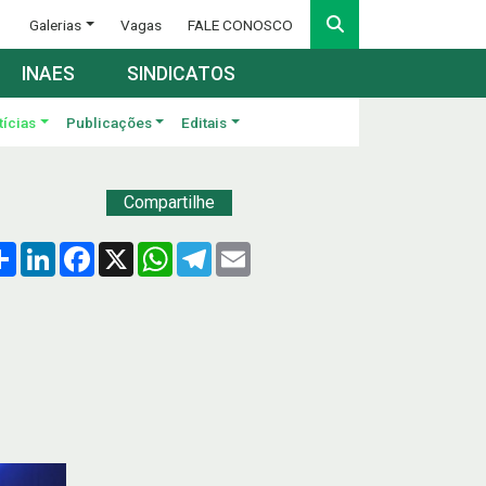
Galerias
Vagas
FALE CONOSCO
INAES
SINDICATOS
tícias
Publicações
Editais
Compartilhe
Compartilhar
LinkedIn
Facebook
X
WhatsApp
Telegram
Email