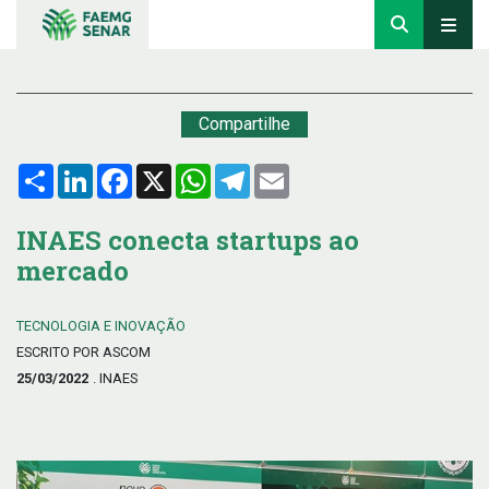
Compartilhe
Compartilhar
LinkedIn
Facebook
X
WhatsApp
Telegram
Email
INAES conecta startups ao
mercado
TECNOLOGIA E INOVAÇÃO
ESCRITO POR ASCOM
25/03/2022
. INAES