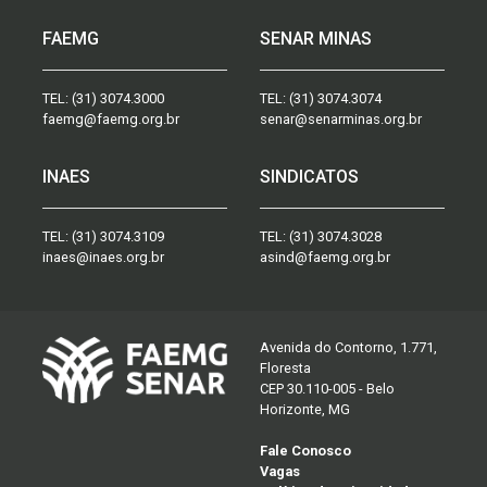
FAEMG
SENAR MINAS
TEL:
(31) 3074.3000
TEL:
(31) 3074.3074
faemg@faemg.org.br
senar@senarminas.org.br
INAES
SINDICATOS
TEL:
(31) 3074.3109
TEL:
(31) 3074.3028
inaes@inaes.org.br
asind@faemg.org.br
Avenida do Contorno, 1.771,
Floresta
CEP 30.110-005 - Belo
Horizonte, MG
Fale Conosco
Vagas