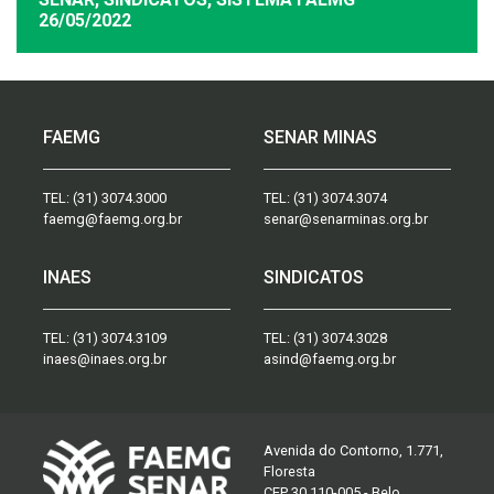
26/05/2022
FAEMG
SENAR MINAS
TEL:
(31) 3074.3000
TEL:
(31) 3074.3074
faemg@faemg.org.br
senar@senarminas.org.br
INAES
SINDICATOS
TEL:
(31) 3074.3109
TEL:
(31) 3074.3028
inaes@inaes.org.br
asind@faemg.org.br
Avenida do Contorno, 1.771,
Floresta
CEP 30.110-005 - Belo