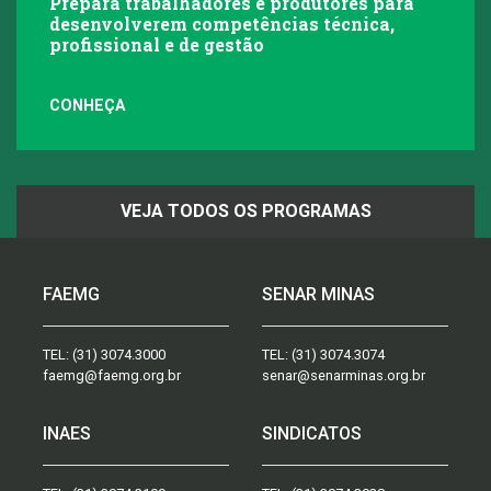
Prepara trabalhadores e produtores para
desenvolverem competências técnica,
profissional e de gestão
CONHEÇA
VEJA TODOS OS PROGRAMAS
FAEMG
SENAR MINAS
TEL:
(31) 3074.3000
TEL:
(31) 3074.3074
faemg@faemg.org.br
senar@senarminas.org.br
INAES
SINDICATOS