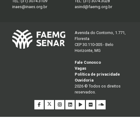
TEL:
(31) 3074.3109
TEL:
(31) 3074.3028
inaes@inaes.org.br
asind@faemg.org.br
Avenida do Contorno, 1.771,
Floresta
CEP 30.110-005 - Belo
Horizonte, MG
Fale Conosco
Vagas
Política de privacidade
Ouvidoria
2026 © Todos os direitos
reservados.