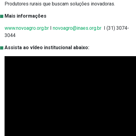
Produtores rurais que buscam soluções inovadoras.
Mais informações
www.novoagro.org.br
I
novoagro@inaes.org.br
I (31) 3074-
3044
Assista ao vídeo institucional abaixo: