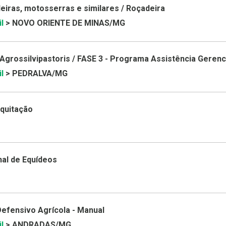
iras, motosserras e similares / Roçadeira
l
> NOVO ORIENTE DE MINAS/MG
Agrossilvipastoris / FASE 3 - Programa Assistência Gerenc
l
> PEDRALVA/MG
Equitação
al de Equídeos
 Defensivo Agrícola - Manual
l
> ANDRADAS/MG