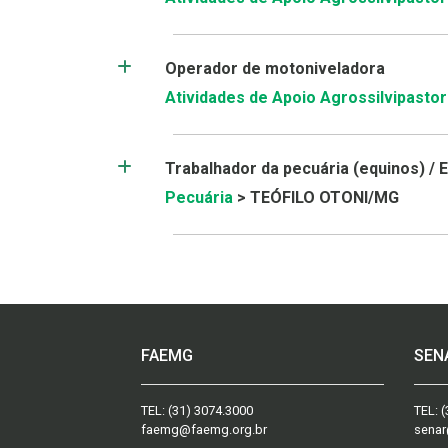
Operador de motoniveladora
Atividades de Apoio Agrossilvipastori
Trabalhador da pecuária (equinos) / 
Pecuária
> TEÓFILO OTONI/MG
FAEMG
SEN
TEL:
(31) 3074.3000
TEL:
(
faemg@faemg.org.br
senar