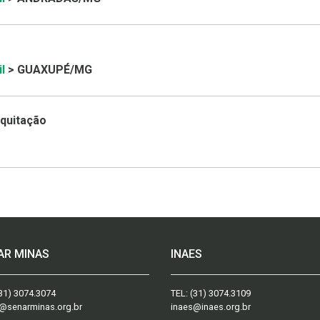
l
> GUAXUPÉ/MG
Equitação
AR MINAS
INAES
31) 3074.3074
TEL:
(31) 3074.3109
@senarminas.org.br
inaes@inaes.org.br