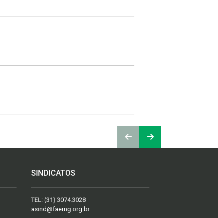
SINDICATOS
TEL:
(31) 3074.3028
asind@faemg.org.br