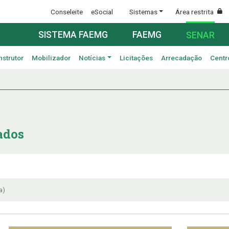
Conseleite
eSocial
Sistemas
Área restrita
SISTEMA FAEMG
FAEMG
SENAR
nstrutor
Mobilizador
Notícias
Licitações
Arrecadação
Centr
ados