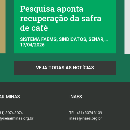
Pesquisa aponta
recuperação da safra
de café
SISTEMA FAEMG, SINDICATOS, SENAR,
INAES, FAEMG
17/04/2026
VEJA TODAS AS NOTÍCIAS
AR MINAS
INAES
31) 3074.3074
TEL:
(31) 3074.3109
@senarminas.org.br
inaes@inaes.org.br