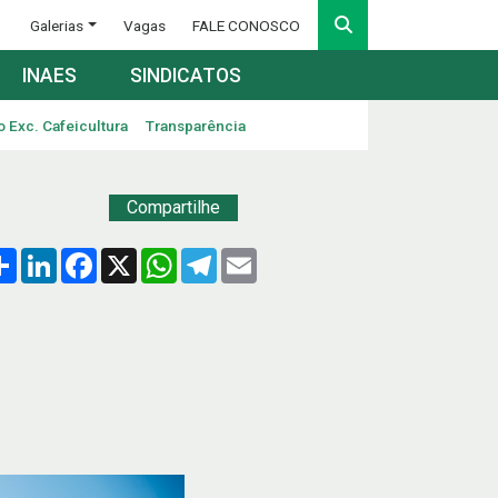
Galerias
Vagas
FALE CONOSCO
INAES
SINDICATOS
o Exc. Cafeicultura
Transparência
Compartilhe
Compartilhar
LinkedIn
Facebook
X
WhatsApp
Telegram
Email