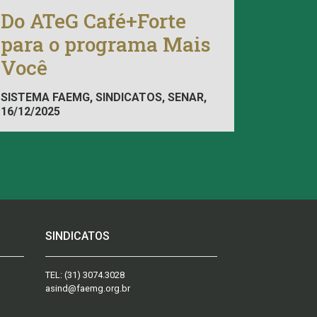
Do ATeG Café+Forte
para o programa Mais
Você
SISTEMA FAEMG, SINDICATOS, SENAR,
16/12/2025
INAES
SINDICATOS
TEL:
(31) 3074.3028
asind@faemg.org.br