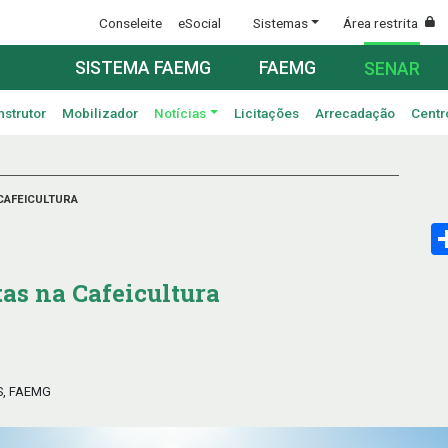
Conseleite
eSocial
Sistemas
Área restrita
SISTEMA FAEMG
FAEMG
SENAR
nstrutor
Mobilizador
Notícias
Licitações
Arrecadação
Centr
CAFEICULTURA
tas na Cafeicultura
S, FAEMG