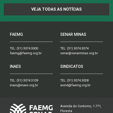
VEJA TODAS AS NOTÍCIAS
FAEMG
SENAR MINAS
TEL:
(31) 3074.3000
TEL:
(31) 3074.3074
faemg@faemg.org.br
senar@senarminas.org.br
INAES
SINDICATOS
TEL:
(31) 3074.3109
TEL:
(31) 3074.3028
inaes@inaes.org.br
asind@faemg.org.br
Avenida do Contorno, 1.771,
Floresta