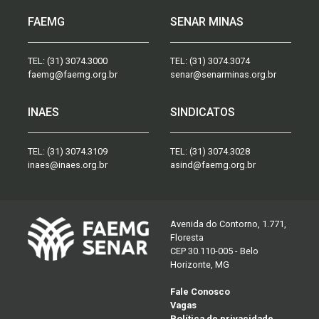
FAEMG
SENAR MINAS
TEL:
(31) 3074.3000
TEL:
(31) 3074.3074
faemg@faemg.org.br
senar@senarminas.org.br
INAES
SINDICATOS
TEL:
(31) 3074.3109
TEL:
(31) 3074.3028
inaes@inaes.org.br
asind@faemg.org.br
Avenida do Contorno, 1.771,
Floresta
CEP 30.110-005 - Belo
Horizonte, MG
Fale Conosco
Vagas
Política de privacidade