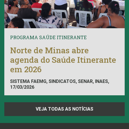
PROGRAMA SAÚDE ITINERANTE
Norte de Minas abre
agenda do Saúde Itinerante
em 2026
SISTEMA FAEMG, SINDICATOS, SENAR, INAES,
17/03/2026
FAEMG
VEJA TODAS AS NOTÍCIAS