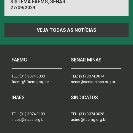
SISTEMA FAEMG, SENAR
27/09/2024
VEJA TODAS AS NOTÍCIAS
FAEMG
SENAR MINAS
TEL:
(31) 3074.3000
TEL:
(31) 3074.3074
faemg@faemg.org.br
senar@senarminas.org.br
INAES
SINDICATOS
TEL:
(31) 3074.3109
TEL:
(31) 3074.3028
inaes@inaes.org.br
asind@faemg.org.br