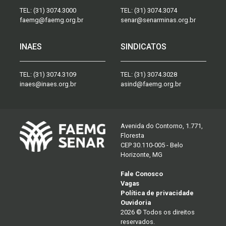
TEL:
(31) 3074.3000
TEL:
(31) 3074.3074
faemg@faemg.org.br
senar@senarminas.org.br
INAES
SINDICATOS
TEL:
(31) 3074.3109
TEL:
(31) 3074.3028
inaes@inaes.org.br
asind@faemg.org.br
Avenida do Contorno, 1.771,
Floresta
CEP 30.110-005 - Belo
Horizonte, MG
Fale Conosco
Vagas
Política de privacidade
Ouvidoria
2026 © Todos os direitos
reservados.