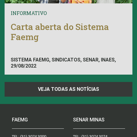
INFORMATIVO
Carta aberta do Sistema
Faemg
SISTEMA FAEMG, SINDICATOS, SENAR, INAES,
29/08/2022
FAEMG
VEJA TODAS AS NOTÍCIAS
FAEMG
SENAR MINAS
TEL:
(31) 3074.3000
TEL:
(31) 3074.3074