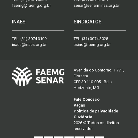
faemg@faemg.org.br
senar@senarminas.org.br
INAES
SINDICATOS
TEL:
(31) 3074.3109
TEL:
(31) 3074.3028
inaes@inaes.org.br
asind@faemg.org.br
Avenida do Contorno, 1.771,
Floresta
CEP 30.110-005 - Belo
Horizonte, MG
Fale Conosco
Vagas
Política de privacidade
Ouvidoria
2026 © Todos os direitos
reservados.