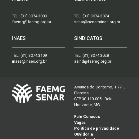
TEL:
(31) 3074.3000
TEL:
(31) 3074.3074
faemg@faemg.org.br
senar@senarminas.org.br
INAES
SINDICATOS
TEL:
(31) 3074.3109
TEL:
(31) 3074.3028
inaes@inaes.org.br
asind@faemg.org.br
Avenida do Contorno, 1.771,
Floresta
CEP 30.110-005 - Belo
Horizonte, MG
Fale Conosco
Vagas
Política de privacidade
Ouvidoria