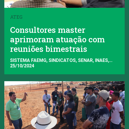
ATEG
Consultores master
aprimoram atuação com
reuniões bimestrais
SISTEMA FAEMG, SINDICATOS, SENAR, INAES,
FAEMG
25/10/2024